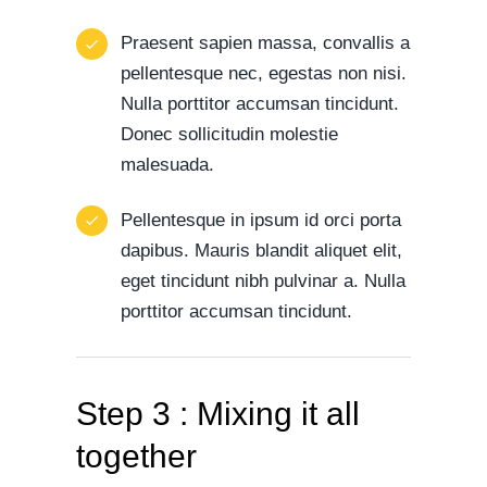
Praesent sapien massa, convallis a
pellentesque nec, egestas non nisi.
Nulla porttitor accumsan tincidunt.
Donec sollicitudin molestie
malesuada.
Pellentesque in ipsum id orci porta
dapibus. Mauris blandit aliquet elit,
eget tincidunt nibh pulvinar a. Nulla
porttitor accumsan tincidunt.
Step 3 : Mixing it all
together