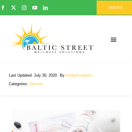
Skip
DONATE
to
content
Toggle
Naviga
Home
Last Updated: July 30, 2020
By
kimberlyvpeters
About
Categories:
Dessert
Programs
Board
Careers