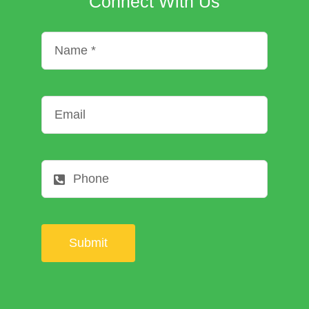
Connect With Us
Submit