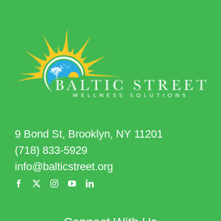
9 Bond St, Brooklyn, NY 11201
(718) 833-5929
info@balticstreet.org