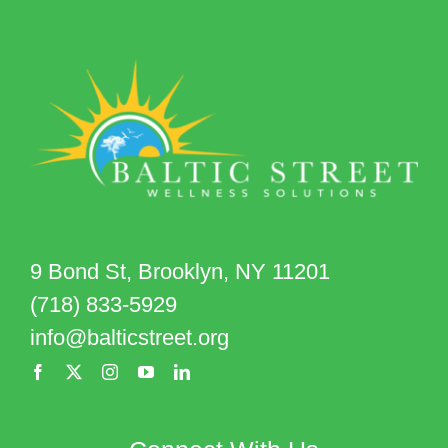
9 Bond St, Brooklyn, NY 11201
(718) 833-5929
info@balticstreet.org