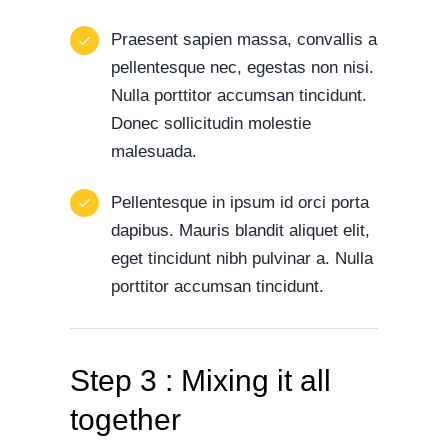
Praesent sapien massa, convallis a
pellentesque nec, egestas non nisi.
Nulla porttitor accumsan tincidunt.
Donec sollicitudin molestie
malesuada.
Pellentesque in ipsum id orci porta
dapibus. Mauris blandit aliquet elit,
eget tincidunt nibh pulvinar a. Nulla
porttitor accumsan tincidunt.
Step 3 : Mixing it all
together