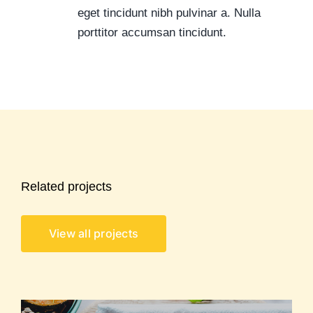
eget tincidunt nibh pulvinar a. Nulla
porttitor accumsan tincidunt.
Related projects
View all projects